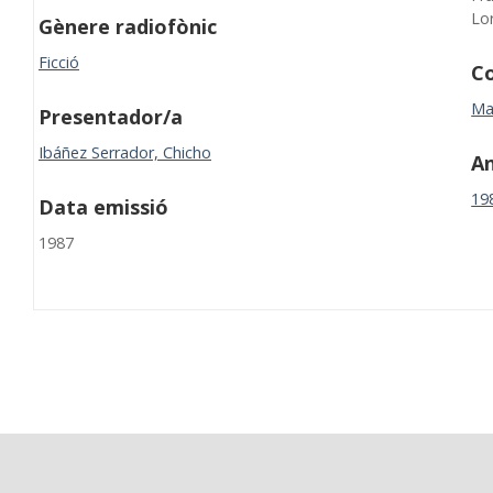
Lo
Gènere radiofònic
Ficció
Co
Ma
Presentador/a
Ibáñez Serrador, Chicho
A
19
Data emissió
1987