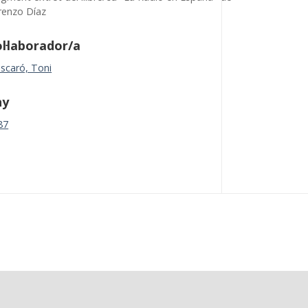
renzo Díaz
l·laborador/a
scaró, Toni
ny
87