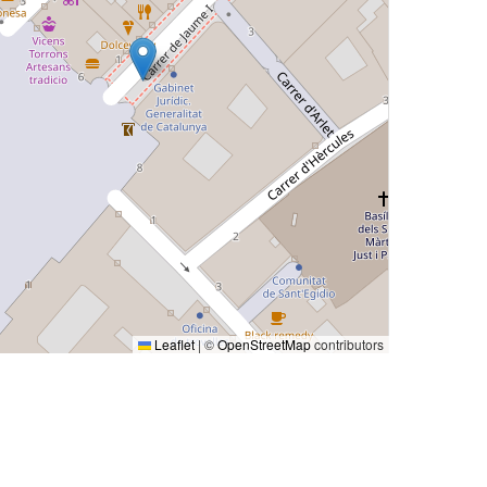
Leaflet
|
©
OpenStreetMap
contributors