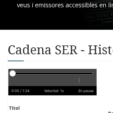
veus i emissores accessibles en lí
Cadena SER - His
Reproductor
|
Reprodueix
Reinicia
Endarrere
Endavant
Ràpid
Lent
Preferències
Volum
0:00
/ 1:24
Velocitat: 1x
En pausa
Títol