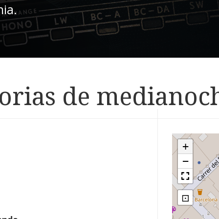
nia.
torias de medianoc
+
−
⊡