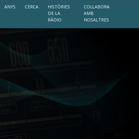
ANYS
CERCA
HISTÒRIES
COL·LABORA
DE LA
AMB
RÀDIO
NOSALTRES