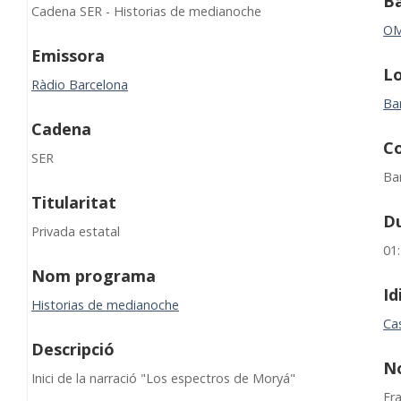
B
Cadena SER - Historias de medianoche
O
Emissora
Lo
Ràdio Barcelona
Ba
Cadena
C
SER
Ba
Titularitat
D
Privada estatal
01
Nom programa
I
Historias de medianoche
Cas
Descripció
N
Inici de la narració "Los espectros de Moryá"
Fr