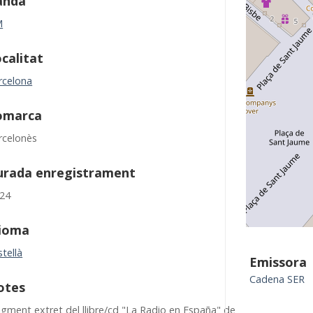
anda
M
calitat
rcelona
omarca
rcelonès
urada enregistrament
:24
dioma
tellà
Emissora
Cadena SER
otes
agment extret del llibre/cd "La Radio en España" de