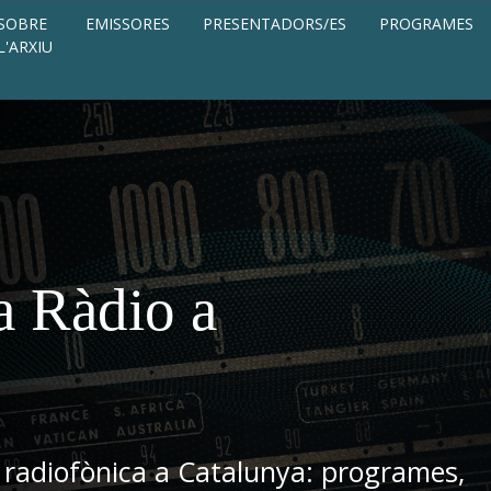
SOBRE
EMISSORES
PRESENTADORS/ES
PROGRAMES
L'ARXIU
a Ràdio a
 radiofònica a Catalunya: programes,