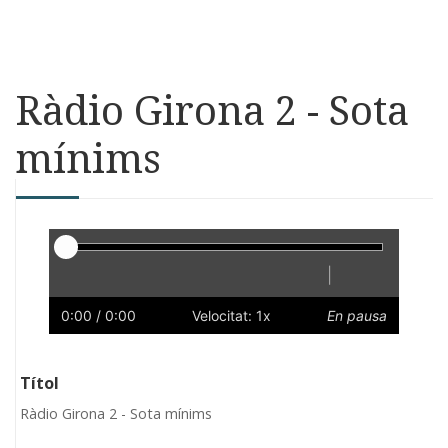
Ràdio Girona 2 - Sota
mínims
Reproductor
|
Reprodueix
Reinicia
Endarrere
Endavant
Ràpid
Lent
Preferències
Volum
0:00
/ 0:00
Velocitat: 1x
En pausa
Títol
Ràdio Girona 2 - Sota mínims