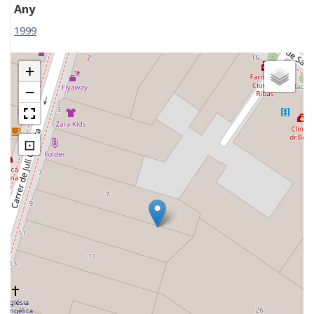
Any
1999
+
−
⊡