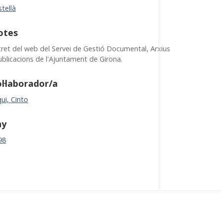
tellà
otes
tret del web del Servei de Gestió Documental, Arxius
ublicacions de l'Ajuntament de Girona.
l·laborador/a
ui, Cinto
ny
98