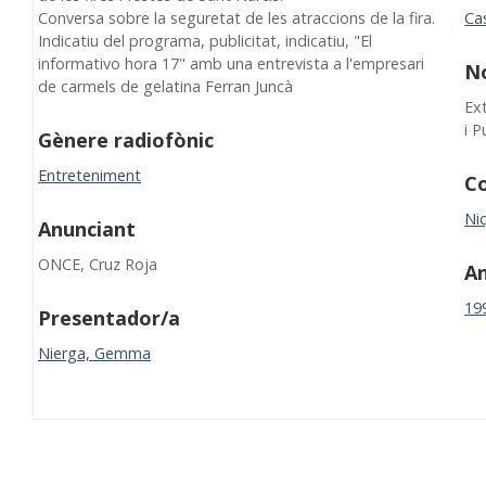
Conversa sobre la seguretat de les atraccions de la fira.
Cas
Indicatiu del programa, publicitat, indicatiu, "El
informativo hora 17" amb una entrevista a l'empresari
N
de carmels de gelatina Ferran Juncà
Ex
i P
Gènere radiofònic
Entreteniment
Co
Niq
Anunciant
ONCE, Cruz Roja
A
19
Presentador/a
Nierga, Gemma