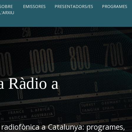
SOBRE
EMISSORES
PRESENTADORS/ES
PROGRAMES
L'ARXIU
a Ràdio a
 radiofònica a Catalunya: programes,