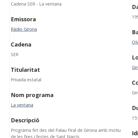
Cadena SER - La ventana
Da
19
Emissora
Ràdio Girona
B
O
Cadena
SER
Lo
Gi
Titularitat
Privada estatal
C
Gi
Nom programa
La ventana
D
15
Descripció
Programa fet des del Palau Firal de Girona amb motiu
I
de les fires i festes de Sant Narcís.