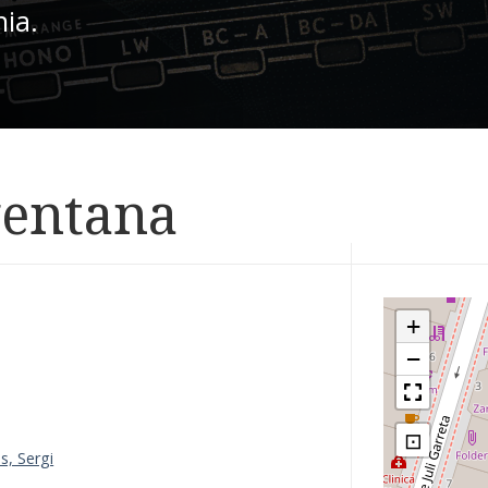
nia.
ventana
+
−
⊡
s, Sergi