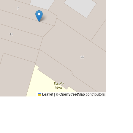
Leaflet
|
©
OpenStreetMap
contributors