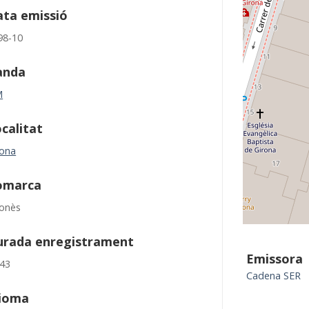
ta emissió
98-10
anda
M
calitat
rona
omarca
ronès
urada enregistrament
Emissora
:43
Cadena SER
dioma