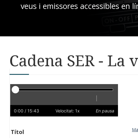
veus i emissores accessibles en lí
Cadena SER - La 
Reproductor
|
Reprodueix
Reinicia
Endarrere
Endavant
Ràpid
Lent
Preferències
Volum
0:00
/ 15:43
Velocitat: 1x
En pausa
Ma
Títol