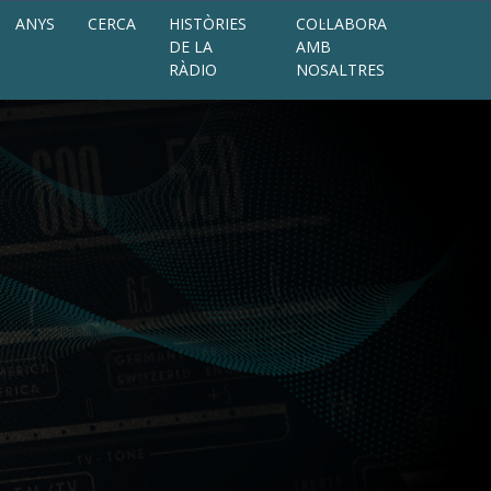
ANYS
CERCA
HISTÒRIES
COL·LABORA
DE LA
AMB
RÀDIO
NOSALTRES