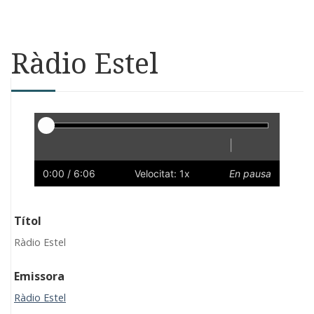
Ràdio Estel
Reproductor
|
Reprodueix
Reinicia
Endarrere
Endavant
Ràpid
Lent
Preferències
Volum
0:00
/ 6:06
Velocitat: 1x
En pausa
Títol
Ràdio Estel
Emissora
Ràdio Estel