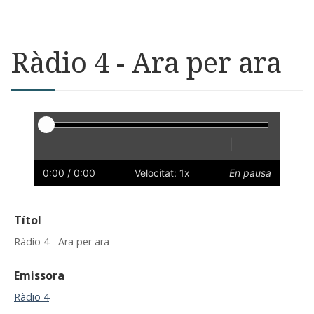
Ràdio 4 - Ara per ara
Reproductor
|
Reprodueix
Reinicia
Endarrere
Endavant
Ràpid
Lent
Preferències
Volum
0:00
/ 0:00
Velocitat: 1x
En pausa
Títol
Ràdio 4 - Ara per ara
Emissora
Ràdio 4