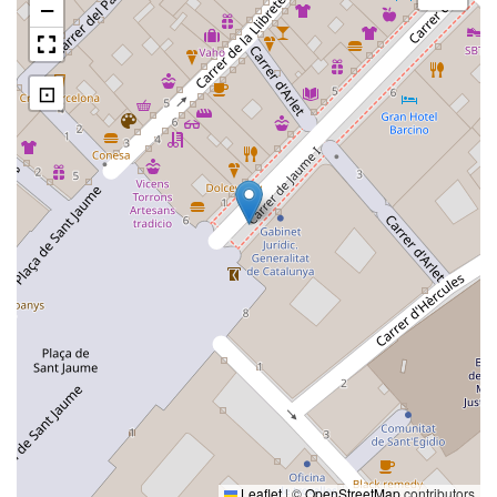
−
⊡
Leaflet
|
©
OpenStreetMap
contributors