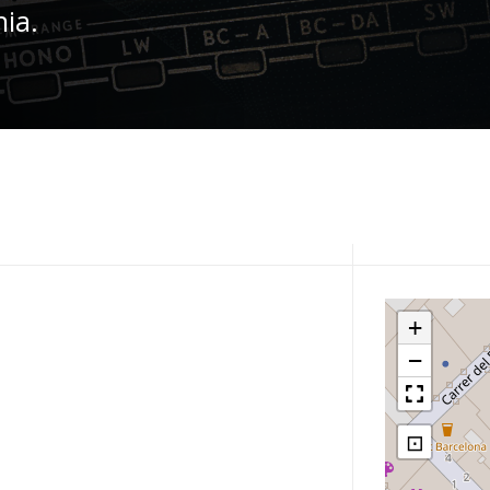
nia.
+
−
⊡