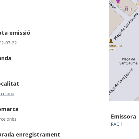
ta emissió
02-07-22
anda
M
calitat
rcelona
omarca
Emissora
rcelonès
RAC 1
urada enregistrament