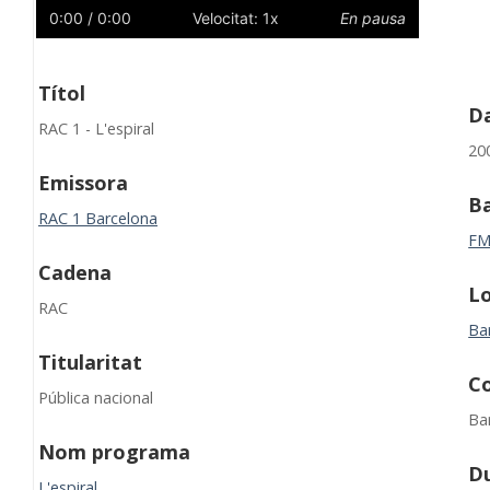
0:00
/ 0:00
Velocitat: 1x
En pausa
Títol
Da
RAC 1 - L'espiral
20
Emissora
B
RAC 1 Barcelona
F
Cadena
Lo
RAC
Ba
Titularitat
C
Pública nacional
Ba
Nom programa
D
L'espiral