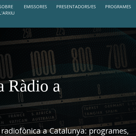
SOBRE
EMISSORES
PRESENTADORS/ES
PROGRAMES
L'ARXIU
a Ràdio a
 radiofònica a Catalunya: programes,