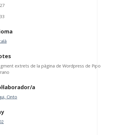
:27
:33
dioma
talà
otes
agment extrets de la pàgina de Wordpress de Pipo
rrano
l·laborador/a
ui, Cinto
ny
02