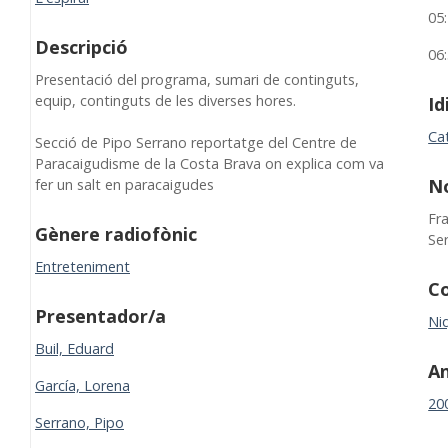
05
Descripció
06
Presentació del programa, sumari de continguts,
equip, continguts de les diverses hores.
I
Ca
Secció de Pipo Serrano reportatge del Centre de
Paracaigudisme de la Costa Brava on explica com va
N
fer un salt en paracaigudes
Fr
Gènere radiofònic
Se
Entreteniment
Co
Presentador/a
Niq
Buil, Eduard
A
García, Lorena
20
Serrano, Pipo