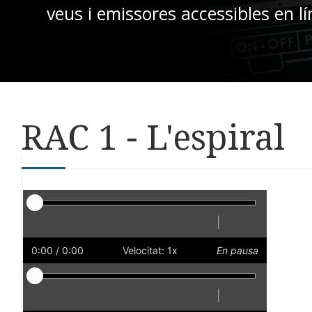
veus i emissores accessibles en lí
RAC 1 - L'espiral
Reproductor
|
Reprodueix
Reinicia
Endarrere
Endavant
Ràpid
Lent
Preferències
Volum
0:00
/ 0:00
Velocitat: 1x
En pausa
Reproductor
|
Reprodueix
Reinicia
Endarrere
Endavant
Ràpid
Lent
Preferències
Volum