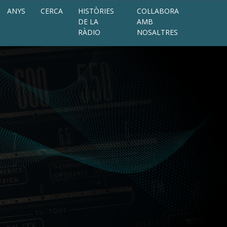
ANYS
CERCA
HISTÒRIES
COL·LABORA
DE LA
AMB
RÀDIO
NOSALTRES