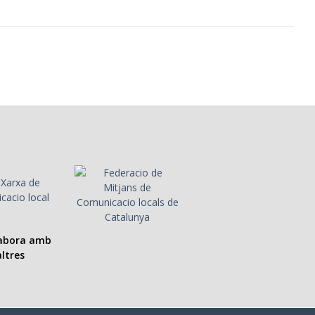
labora amb
ltres