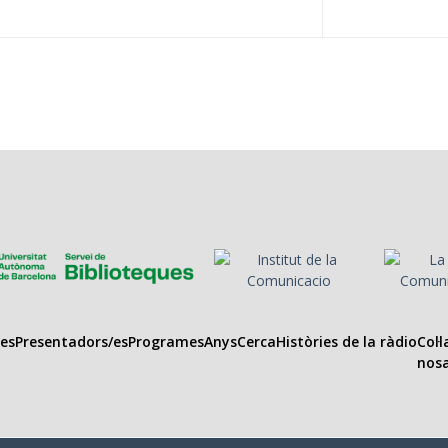
es
Presentadors/es
Programes
Anys
Cerca
Històries de la ràdio
Col·
nosa