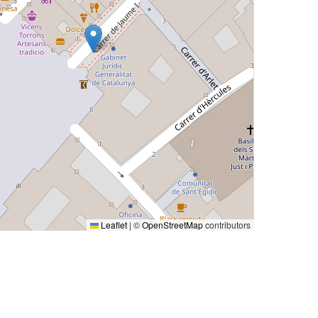
Leaflet
|
©
OpenStreetMap
contributors