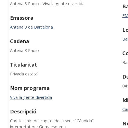
Antena 3 Radio - Viva la gente divertida
B
F
Emissora
Antena 3 de Barcelona
Lo
Ba
Cadena
Antena 3 Radio
C
Ba
Titularitat
Privada estatal
D
04
Nom programa
Viva la gente divertida
I
Cas
Descripció
Careta i inici del capítol de la sèrie "Cándida"
N
interpretat per Gomaespuma