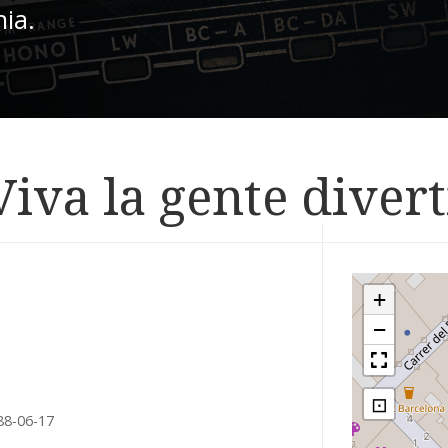
nia.
Viva la gente diver
+
−
⊡
88-06-17