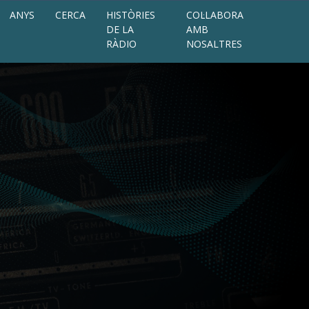
ANYS
CERCA
HISTÒRIES
COL·LABORA
DE LA
AMB
RÀDIO
NOSALTRES