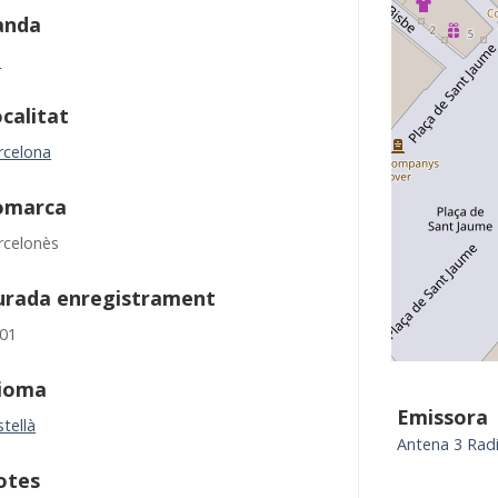
anda
M
calitat
rcelona
omarca
rcelonès
urada enregistrament
:01
dioma
Emissora
tellà
Antena 3 Rad
otes