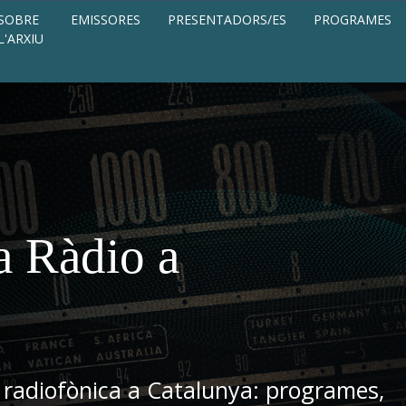
SOBRE
EMISSORES
PRESENTADORS/ES
PROGRAMES
L'ARXIU
a Ràdio a
 radiofònica a Catalunya: programes,