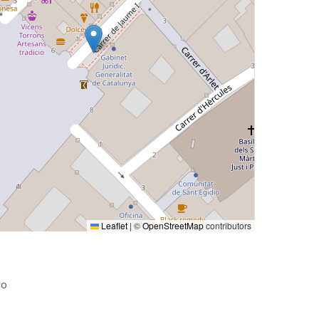
Leaflet
|
©
OpenStreetMap
contributors
io