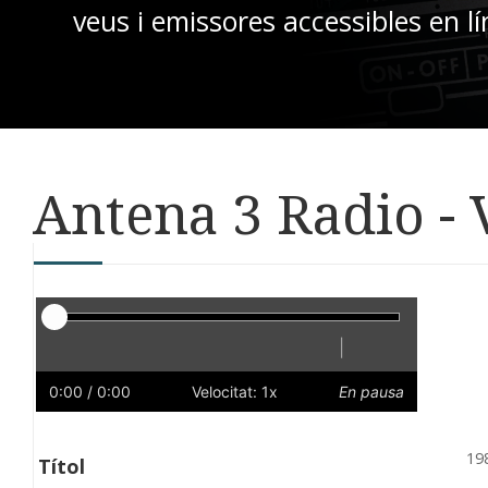
veus i emissores accessibles en lí
Antena 3 Radio - 
Reproductor
|
Reprodueix
Reinicia
Endarrere
Endavant
Ràpid
Lent
Preferències
Volum
0:00
/ 0:00
Velocitat: 1x
En pausa
19
Títol