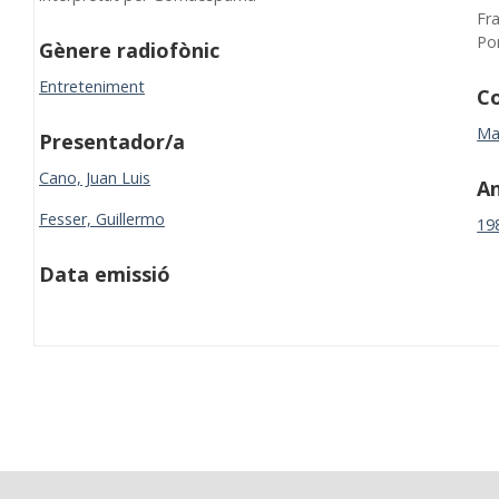
Fr
Po
Gènere radiofònic
Entreteniment
Co
Ma
Presentador/a
Cano, Juan Luis
A
Fesser, Guillermo
19
Data emissió