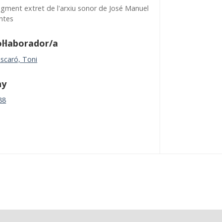
agment extret de l'arxiu sonor de José Manuel
ntes
l·laborador/a
scaró, Toni
ny
88