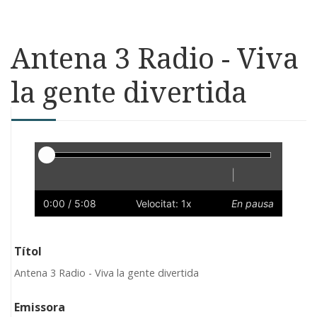
Antena 3 Radio - Viva
la gente divertida
Reproductor
|
Reprodueix
Reinicia
Endarrere
Endavant
Ràpid
Lent
Preferències
Volum
0:00
/ 5:08
Velocitat: 1x
En pausa
Títol
Antena 3 Radio - Viva la gente divertida
Emissora