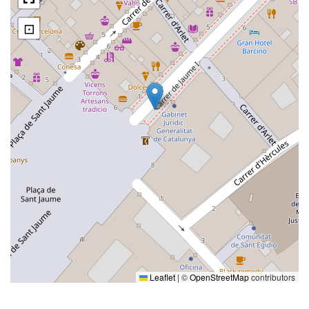
⊡
Leaflet
|
©
OpenStreetMap
contributors