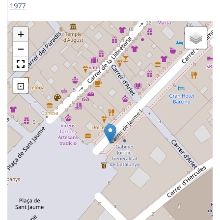
1977
+
−
⊡