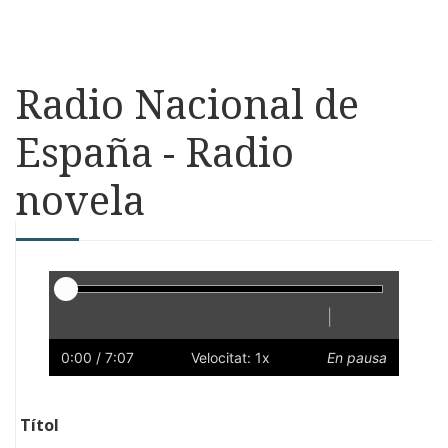
Radio Nacional de
España - Radio
novela
Reproductor
|
Reprodueix
Reinicia
Endarrere
Endavant
Ràpid
Lent
Preferències
Volum
0:00
/ 7:07
Velocitat: 1x
En pausa
Títol