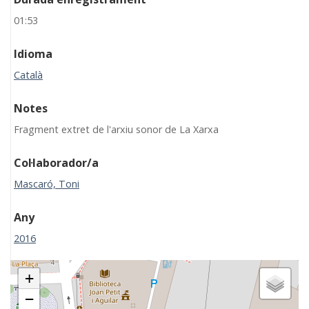
01:53
Idioma
Català
Notes
Fragment extret de l'arxiu sonor de La Xarxa
Col·laborador/a
Mascaró, Toni
Any
2016
+
−