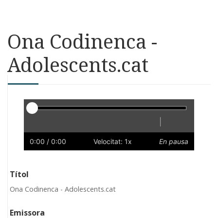
Ona Codinenca -
Adolescents.cat
Reproductor
|
Reprodueix
Reinicia
Endarrere
Endavant
Ràpid
Lent
Preferències
Volum
0:00
/ 0:00
Velocitat: 1x
En pausa
Títol
Ona Codinenca - Adolescents.cat
Emissora