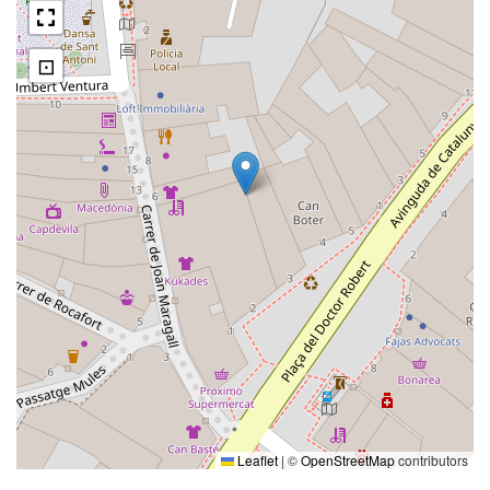
⊡
Leaflet
|
©
OpenStreetMap
contributors