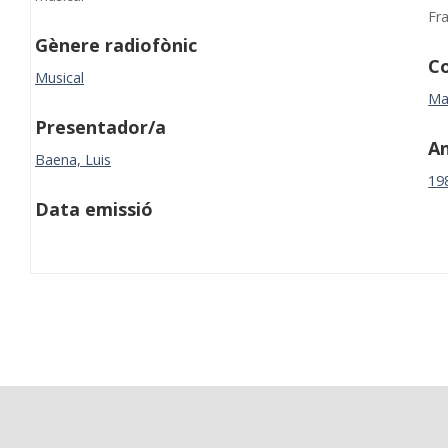
Fr
Gènere radiofònic
Co
Musical
Ma
Presentador/a
A
Baena, Luis
19
Data emissió