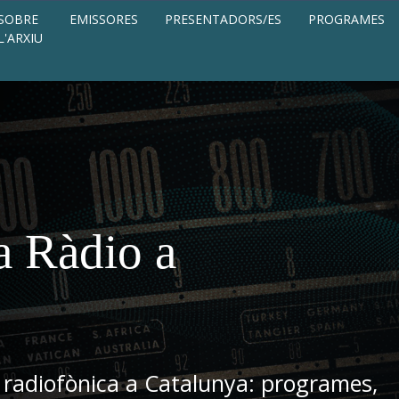
SOBRE
EMISSORES
PRESENTADORS/ES
PROGRAMES
L'ARXIU
a Ràdio a
 radiofònica a Catalunya: programes,