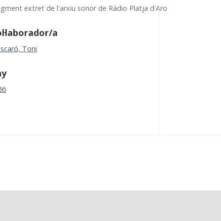
agment extret de l'arxiu sonor de Ràdio Platja d'Aro
l·laborador/a
scaró, Toni
ny
86