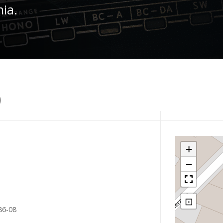
nia.
o
+
−
⊡
86-08