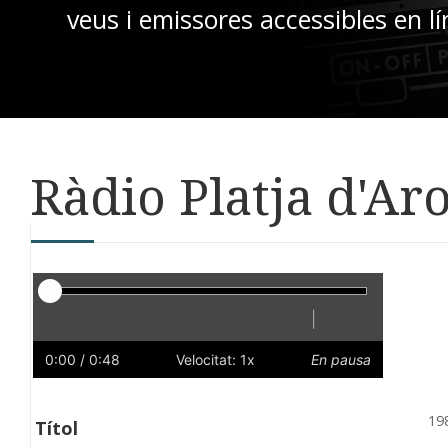
veus i emissores accessibles en lí
Ràdio Platja d'Ar
Reproductor
|
Reprodueix
Reinicia
Endarrere
Endavant
Ràpid
Lent
Preferències
Volum
0:00
/ 0:48
Velocitat: 1x
En pausa
19
Títol