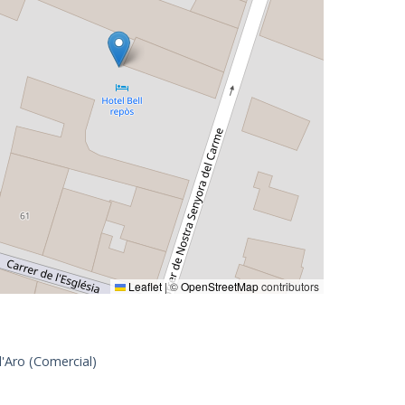
Leaflet
|
©
OpenStreetMap
contributors
d'Aro (Comercial)