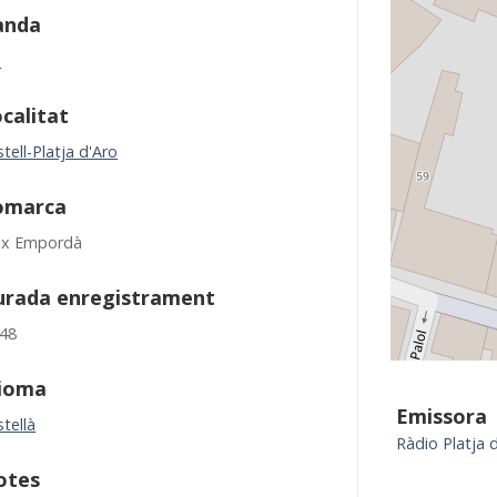
anda
M
calitat
tell-Platja d'Aro
omarca
ix Empordà
urada enregistrament
:48
dioma
Emissora
tellà
Ràdio Platja 
otes