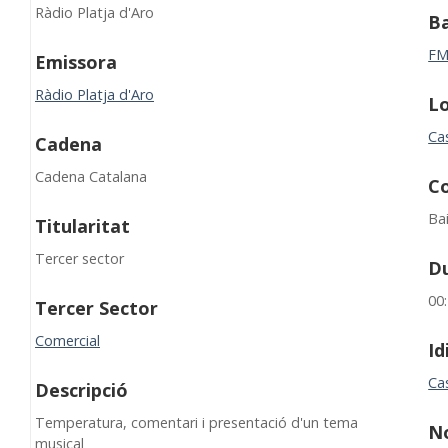
Ràdio Platja d'Aro
B
F
Emissora
Ràdio Platja d'Aro
Lo
Cas
Cadena
Cadena Catalana
C
Ba
Titularitat
Tercer sector
D
00
Tercer Sector
Comercial
I
Cas
Descripció
Temperatura, comentari i presentació d'un tema
N
musical