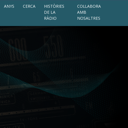
ANYS
CERCA
HISTÒRIES
COL·LABORA
DE LA
AMB
RÀDIO
NOSALTRES