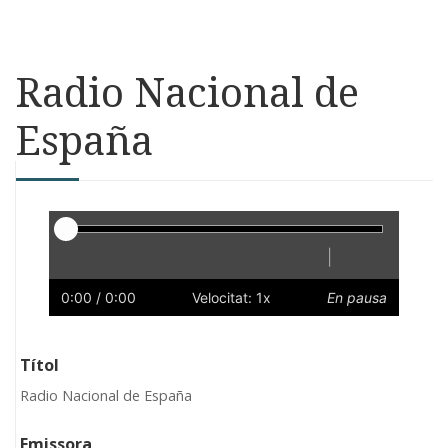
Radio Nacional de
España
Reproductor
|
Reprodueix
Reinicia
Endarrere
Endavant
Ràpid
Lent
Preferències
Volum
0:00
/ 0:00
Velocitat: 1x
En pausa
Títol
Radio Nacional de España
Emissora