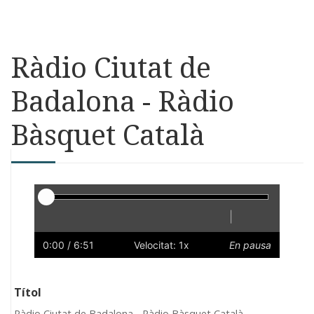
Ràdio Ciutat de
Badalona - Ràdio
Bàsquet Català
Reproductor
|
Reprodueix
Reinicia
Endarrere
Endavant
Ràpid
Lent
Preferències
Volum
0:00
/ 6:51
Velocitat: 1x
En pausa
Títol
Ràdio Ciutat de Badalona - Ràdio Bàsquet Català