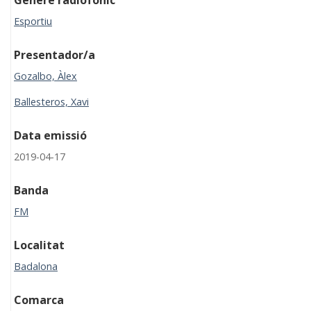
Gènere radiofònic
Esportiu
Presentador/a
Gozalbo, Àlex
Ballesteros, Xavi
Data emissió
2019-04-17
Banda
FM
Localitat
Badalona
Comarca