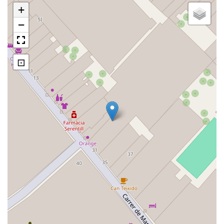
+
−
⊡