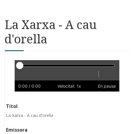
La Xarxa - A cau
d'orella
Reproductor
|
Reprodueix
Reinicia
Endarrere
Endavant
Ràpid
Lent
Preferències
Volum
0:00
/ 0:00
Velocitat: 1x
En pausa
Títol
La Xarxa - A cau d'orella
Emissora