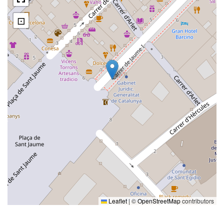
⊡
Leaflet
|
©
OpenStreetMap
contributors