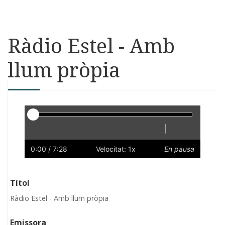
Ràdio Estel - Amb
llum pròpia
Reproductor
|
Reprodueix
Reinicia
Endarrere
Endavant
Ràpid
Lent
Preferències
Volum
0:00
/ 7:28
Velocitat: 1x
En pausa
Títol
Ràdio Estel - Amb llum pròpia
Emissora