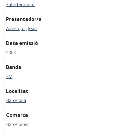
Entreteniment
Presentador/a
Armengol, Joan
Data emissió
2003
Banda
FM
Localitat
Barcelona
Comarca
Barcelonès