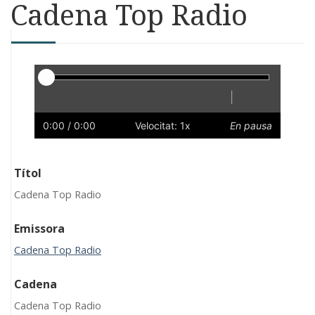
Cadena Top Radio
Reproductor
|
Reprodueix
Reinicia
Endarrere
Endavant
Ràpid
Lent
Preferències
Volum
0:00
/ 0:00
Velocitat: 1x
En pausa
Títol
Cadena Top Radio
Emissora
Cadena Top Radio
Cadena
Cadena Top Radio