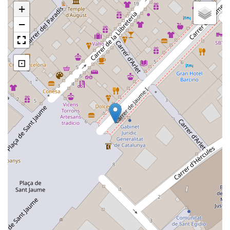
+
−
⊡