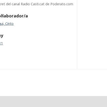
tret del canal Radio Casti.cat de Poderato.com
l·laborador/a
ui, Cinto
ny
11