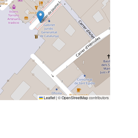
Leaflet
|
©
OpenStreetMap
contributors
o