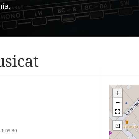
nia.
usicat
+
−
⊡
11-09-30