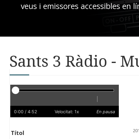
veus i emissores accessibles en lí
Sants 3 Ràdio - M
Reproductor
|
Reprodueix
Reinicia
Endarrere
Endavant
Ràpid
Lent
Preferències
Volum
0:00
/ 4:52
Velocitat: 1x
En pausa
20
Títol