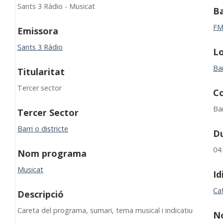
Sants 3 Ràdio - Musicat
B
F
Emissora
Sants 3 Ràdio
Lo
Ba
Titularitat
Tercer sector
C
Ba
Tercer Sector
Barri o districte
D
04
Nom programa
Musicat
I
Ca
Descripció
Careta del programa, sumari, tema musical i indicatiu
N