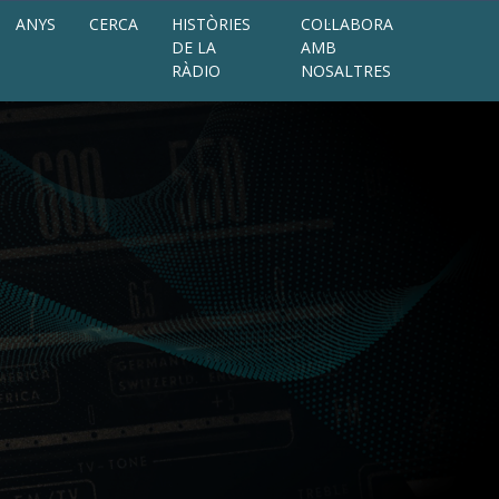
ANYS
CERCA
HISTÒRIES
COL·LABORA
DE LA
AMB
RÀDIO
NOSALTRES