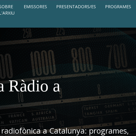
SOBRE
EMISSORES
PRESENTADORS/ES
PROGRAMES
L'ARXIU
a Ràdio a
 radiofònica a Catalunya: programes,