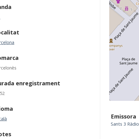
anda
M
calitat
rcelona
omarca
rcelonès
urada enregistrament
:52
dioma
Emissora
talà
Sants 3 Ràdi
otes