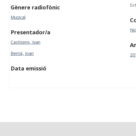
Ex
Gènere radiofònic
Musical
Co
Niq
Presentador/a
Castisens, Ivan
A
Bernà, Joan
20
Data emissió