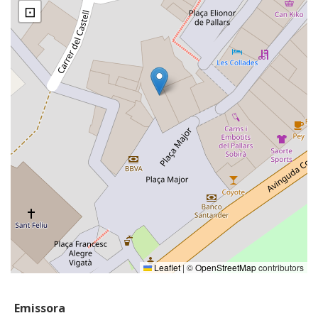
⊡
Leaflet
|
©
OpenStreetMap
contributors
Emissora