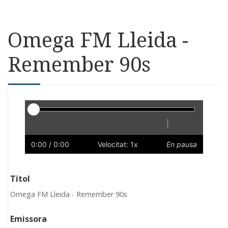
Omega FM Lleida -
Remember 90s
Reproductor
|
Reprodueix
Reinicia
Endarrere
Endavant
Ràpid
Lent
Preferències
Volum
0:00
/ 0:00
Velocitat: 1x
En pausa
Títol
Omega FM Lleida - Remember 90s
Emissora