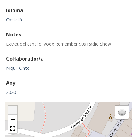
Idioma
Castellà
Notes
Extret del canal d'iVoox Remember 90s Radio Show
Col·laborador/a
Niqui, Cinto
Any
2020
+
−