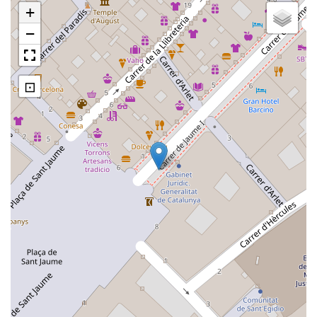
+
−
⊡