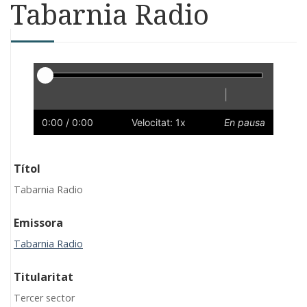
Tabarnia Radio
Reproductor
|
Reprodueix
Reinicia
Endarrere
Endavant
Ràpid
Lent
Preferències
Volum
0:00
/ 0:00
Velocitat: 1x
En pausa
Títol
Tabarnia Radio
Emissora
Tabarnia Radio
Titularitat
Tercer sector