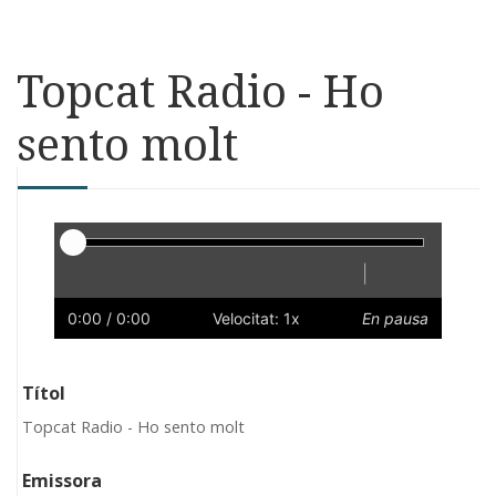
Topcat Radio - Ho
sento molt
Reproductor
|
Reprodueix
Reinicia
Endarrere
Endavant
Ràpid
Lent
Preferències
Volum
0:00
/ 0:00
Velocitat: 1x
En pausa
Títol
Topcat Radio - Ho sento molt
Emissora