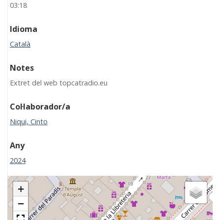
03:18
Idioma
Català
Notes
Extret del web topcatradio.eu
Col·laborador/a
Niqui, Cinto
Any
2024
+
−