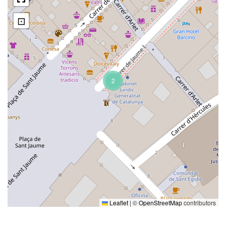
⊡
2
Leaflet
|
©
OpenStreetMap
contributors