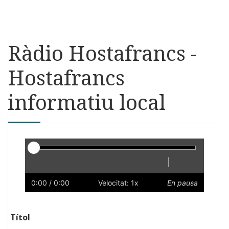
Ràdio Hostafrancs -
Hostafrancs
informatiu local
Reproductor
|
Reprodueix
Reinicia
Endarrere
Endavant
Ràpid
Lent
Preferències
Volum
0:00
/ 0:00
Velocitat: 1x
En pausa
Títol