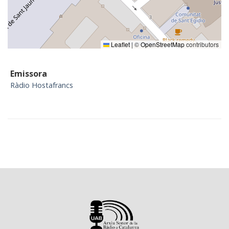
Leaflet
|
©
OpenStreetMap
contributors
Emissora
Ràdio Hostafrancs