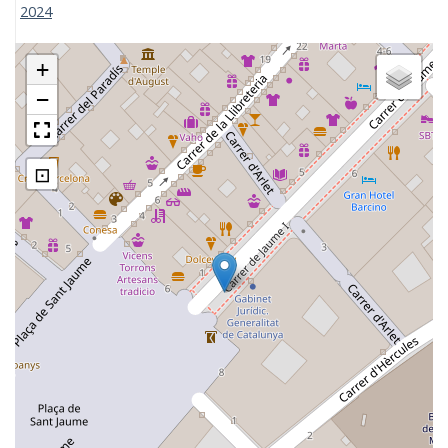
2024
+
−
⊡