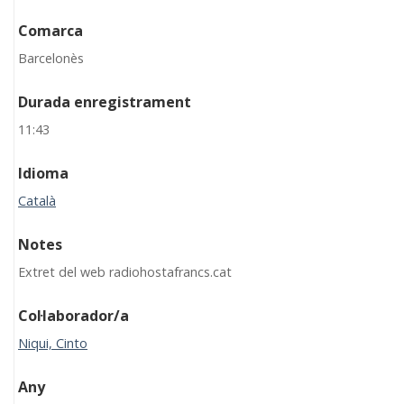
Comarca
Barcelonès
Durada enregistrament
11:43
Idioma
Català
Notes
Extret del web radiohostafrancs.cat
Col·laborador/a
Niqui, Cinto
Any