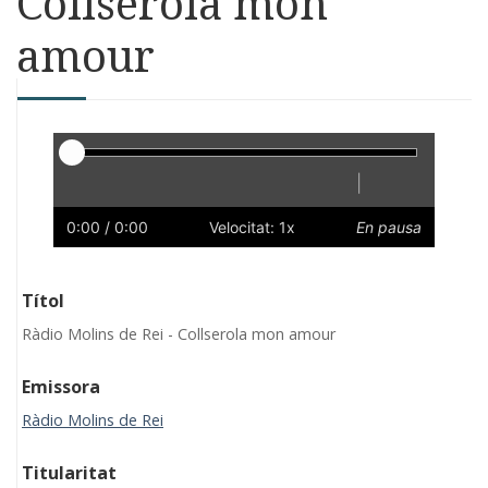
Collserola mon
amour
Reproductor
|
Reprodueix
Reinicia
Endarrere
Endavant
Ràpid
Lent
Preferències
Volum
0:00
/ 0:00
Velocitat: 1x
En pausa
Títol
Ràdio Molins de Rei - Collserola mon amour
Emissora
Ràdio Molins de Rei
Titularitat