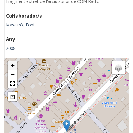
Fragment extret de l'arxiu sonor de COM Ràdio
Col·laborador/a
Mascaró, Toni
Any
2008
+
−
⊡