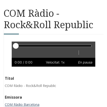
COM Ràdio -
Rock&Roll Republic
Reproductor
|
Reprodueix
Reinicia
Endarrere
Endavant
Ràpid
Lent
Preferències
Volum
0:00
/ 0:00
Velocitat: 1x
En pausa
Títol
COM Ràdio - Rock&Roll Republic
Emissora
COM Ràdio Barcelona