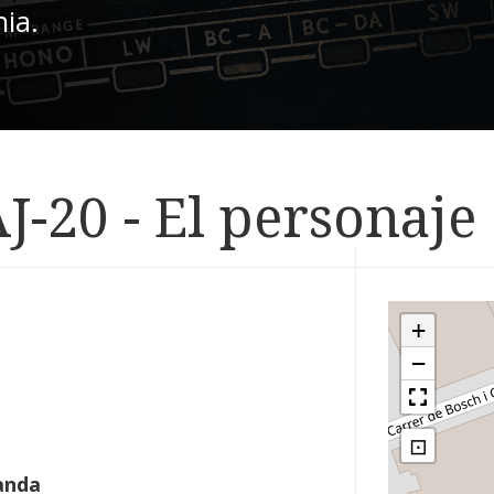
nia.
J-20 - El personaje 
+
−
⊡
anda