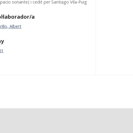
pacio sonante) i cedit per Santiago Vila-Puig
l·laborador/a
illo, Albert
ny
61