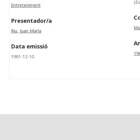
(Es
Entreteniment
Co
Presentador/a
Mur
Riu, Juan María
A
Data emissió
19
1961-12-10