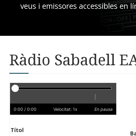
veus i emissores accessibles en lí
Ràdio Sabadell EA
Reproductor
|
Reprodueix
Reinicia
Endarrere
Endavant
Ràpid
Lent
Preferències
Volum
0:00
/ 0:00
Velocitat: 1x
En pausa
Títol
B