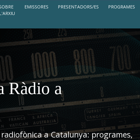
SOBRE
EMISSORES
PRESENTADORS/ES
PROGRAMES
L'ARXIU
a Ràdio a
 radiofònica a Catalunya: programes,