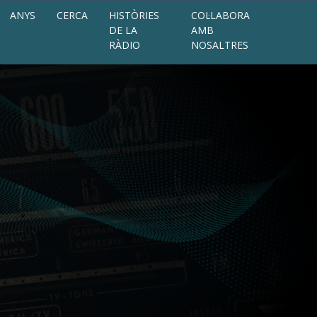
ANYS
CERCA
HISTÒRIES
COL·LABORA
DE LA
AMB
RÀDIO
NOSALTRES