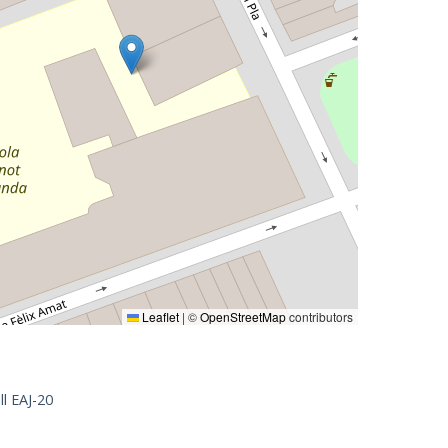
Leaflet
|
©
OpenStreetMap
contributors
l EAJ-20