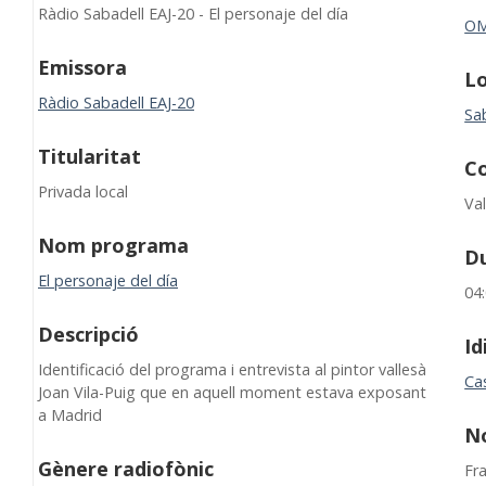
Ràdio Sabadell EAJ-20 - El personaje del día
O
Emissora
Lo
Ràdio Sabadell EAJ-20
Sa
Titularitat
C
Privada local
Val
Nom programa
D
El personaje del día
04
Descripció
I
Identificació del programa i entrevista al pintor vallesà
Cas
Joan Vila-Puig que en aquell moment estava exposant
a Madrid
N
Gènere radiofònic
Fra