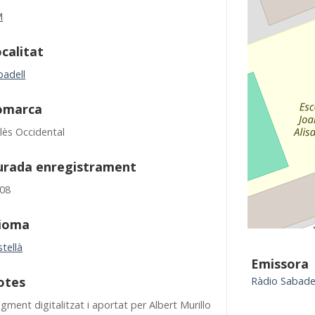
M
calitat
badell
omarca
lès Occidental
urada enregistrament
:08
dioma
tellà
Emissora
otes
Ràdio Sabadel
gment digitalitzat i aportat per Albert Murillo