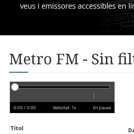
veus i emissores accessibles en lí
Metro FM - Sin fil
Reproductor
|
Reprodueix
Reinicia
Endarrere
Endavant
Ràpid
Lent
Preferències
Volum
0:00
/ 0:00
Velocitat: 1x
En pausa
Títol
Da