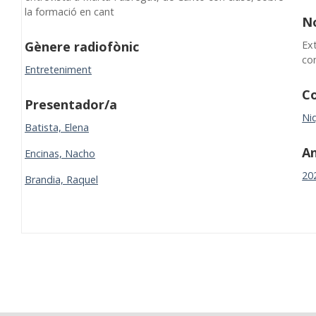
la formació en cant
N
Ex
Gènere radiofònic
co
Entreteniment
Co
Presentador/a
Niq
Batista, Elena
A
Encinas, Nacho
20
Brandia, Raquel