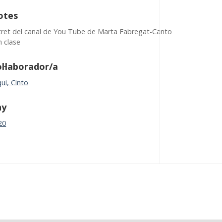
otes
tret del canal de You Tube de Marta Fabregat-Canto
n clase
l·laborador/a
ui, Cinto
ny
20