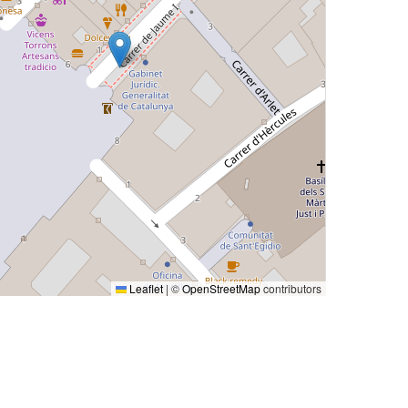
Leaflet
|
©
OpenStreetMap
contributors