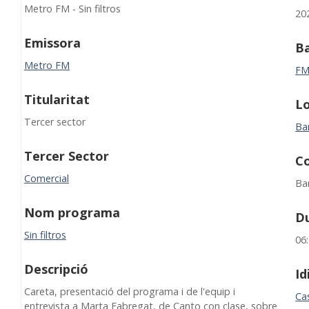
Metro FM - Sin filtros
20
Emissora
B
Metro FM
F
Titularitat
Lo
Tercer sector
Ba
Tercer Sector
C
Comercial
Ba
Nom programa
D
Sin filtros
06
Descripció
I
Careta, presentació del programa i de l'equip i
Cas
entrevista a Marta Fabregat, de Canto con clase, sobre