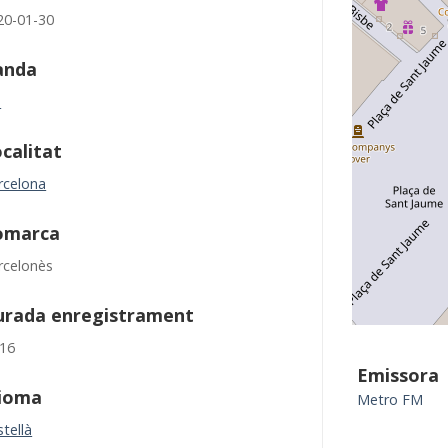
20-01-30
anda
M
calitat
rcelona
omarca
rcelonès
urada enregistrament
:16
Emissora
dioma
Metro FM
tellà