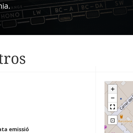
nia.
tros
+
−
⊡
ta emissió