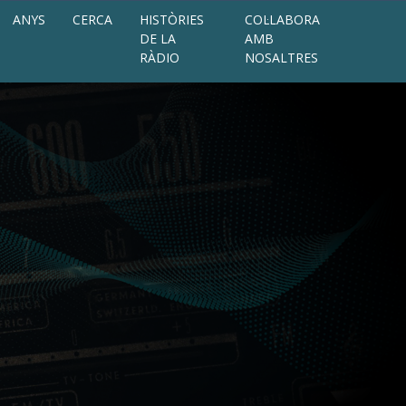
ANYS
CERCA
HISTÒRIES
COL·LABORA
DE LA
AMB
RÀDIO
NOSALTRES