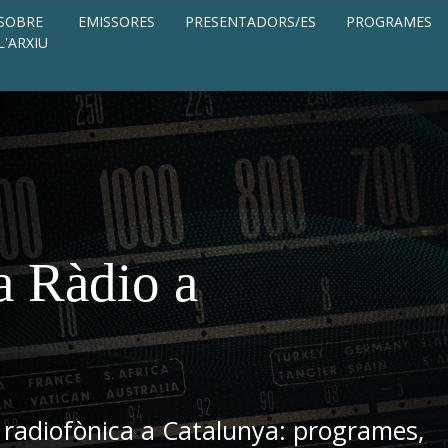
SOBRE
EMISSORES
PRESENTADORS/ES
PROGRAMES
L'ARXIU
a Ràdio a
 radiofònica a Catalunya: programes,