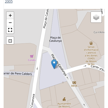
2005
+
−
⊡