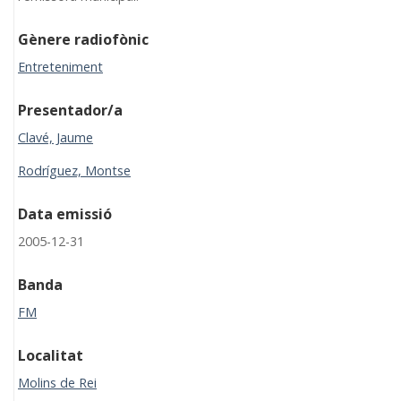
Gènere radiofònic
Entreteniment
Presentador/a
Clavé, Jaume
Rodríguez, Montse
Data emissió
2005-12-31
Banda
FM
Localitat
Molins de Rei