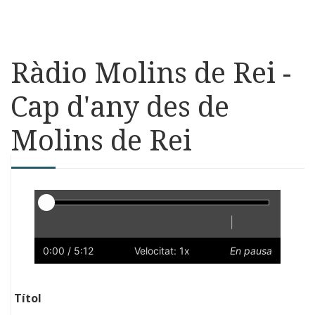
Ràdio Molins de Rei -
Cap d'any des de
Molins de Rei
Reproductor
|
Reprodueix
Reinicia
Endarrere
Endavant
Ràpid
Lent
Preferències
Volum
0:00
/ 5:12
Velocitat: 1x
En pausa
Títol