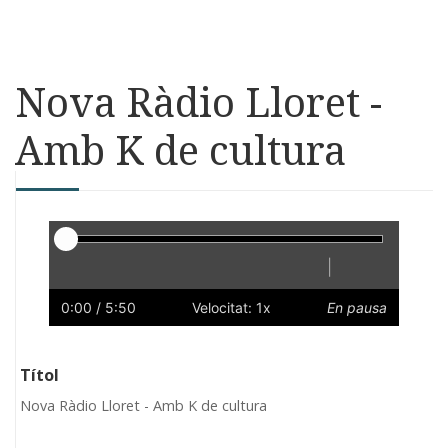
Nova Ràdio Lloret -
Amb K de cultura
Reproductor
|
Reprodueix
Reinicia
Endarrere
Endavant
Ràpid
Lent
Preferències
Volum
0:00
/ 5:50
Velocitat: 1x
En pausa
Títol
Nova Ràdio Lloret - Amb K de cultura