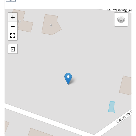
+
−
⊡