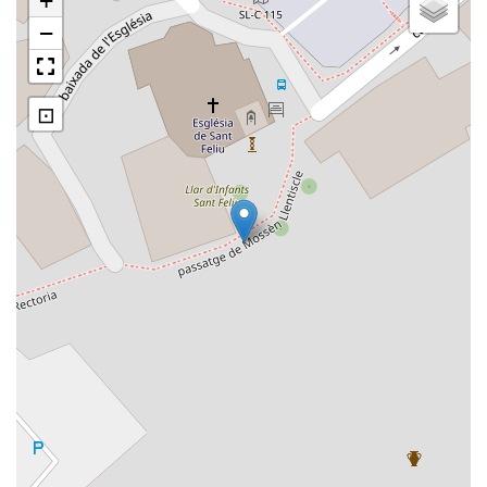
+
−
⊡