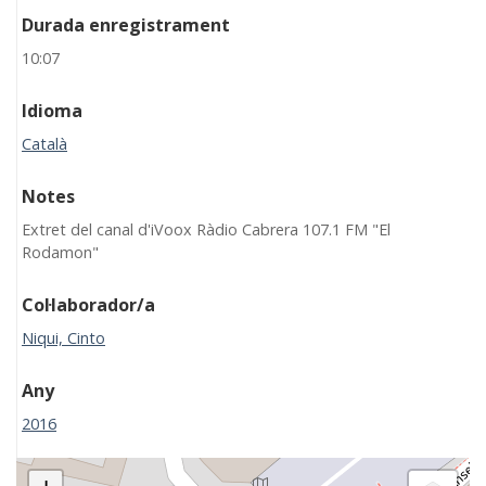
Durada enregistrament
10:07
Idioma
Català
Notes
Extret del canal d'iVoox Ràdio Cabrera 107.1 FM "El
Rodamon"
Col·laborador/a
Niqui, Cinto
Any
2016