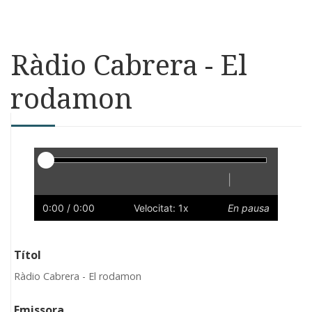
Ràdio Cabrera - El
rodamon
Reproductor
|
Reprodueix
Reinicia
Endarrere
Endavant
Ràpid
Lent
Preferències
Volum
0:00
/ 0:00
Velocitat: 1x
En pausa
Títol
Ràdio Cabrera - El rodamon
Emissora