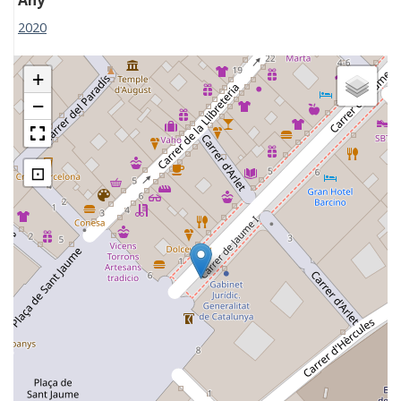
2020
+
−
⊡