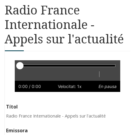
Radio France
Internationale -
Appels sur l'actualité
Reproductor
|
Reprodueix
Reinicia
Endarrere
Endavant
Ràpid
Lent
Preferències
Volum
0:00
/ 0:00
Velocitat: 1x
En pausa
Títol
Radio France Internationale - Appels sur l'actualité
Emissora