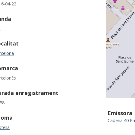
16-04-22
anda
M
calitat
rcelona
omarca
rcelonès
urada enregistrament
:58
Emissora
dioma
Cadena 40 Pri
tellà