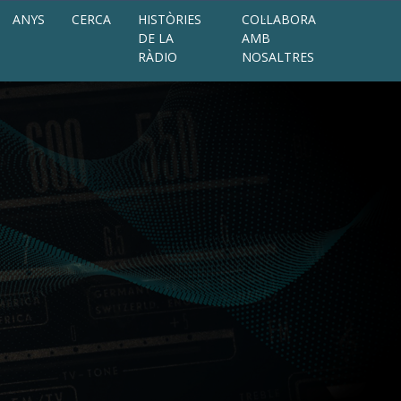
ANYS
CERCA
HISTÒRIES
COL·LABORA
DE LA
AMB
RÀDIO
NOSALTRES