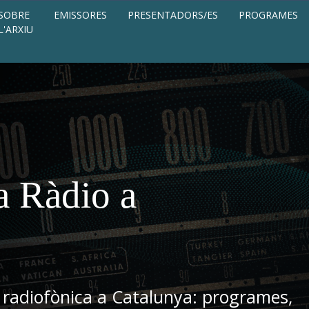
SOBRE
EMISSORES
PRESENTADORS/ES
PROGRAMES
L'ARXIU
a Ràdio a
 radiofònica a Catalunya: programes,