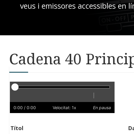
veus i emissores accessibles en lí
Cadena 40 Princip
Reproductor
|
Reprodueix
Reinicia
Endarrere
Endavant
Ràpid
Lent
Preferències
Volum
0:00
/ 0:00
Velocitat: 1x
En pausa
Títol
Da