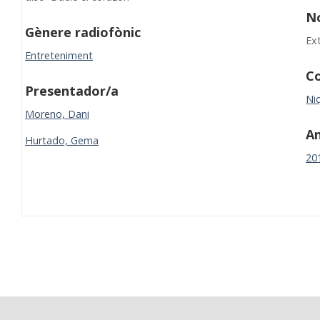
N
Gènere radiofònic
Ex
Entreteniment
Co
Presentador/a
Niq
Moreno, Dani
A
Hurtado, Gema
20