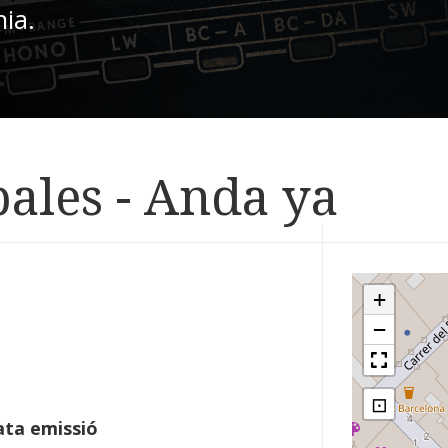
nia.
ales - Anda ya
+
−
⊡
ta emissió