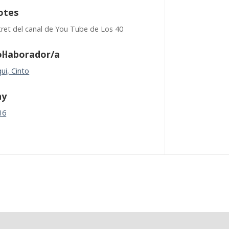
otes
tret del canal de You Tube de Los 40
l·laborador/a
ui, Cinto
ny
16