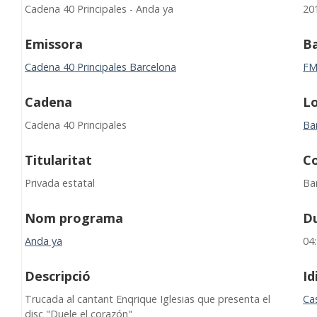
Cadena 40 Principales - Anda ya
20
Emissora
B
Cadena 40 Principales Barcelona
F
Cadena
Lo
Cadena 40 Principales
Ba
Titularitat
C
Privada estatal
Ba
Nom programa
D
Anda ya
04
Descripció
I
Trucada al cantant Enqrique Iglesias que presenta el
Cas
disc "Duele el corazón"