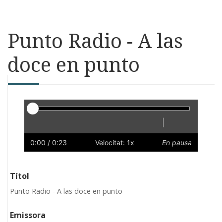
Punto Radio - A las
doce en punto
Reproductor
|
Reprodueix
Reinicia
Endarrere
Endavant
Ràpid
Lent
Preferències
Volum
0:00
/ 0:23
Velocitat: 1x
En pausa
Títol
Punto Radio - A las doce en punto
Emissora