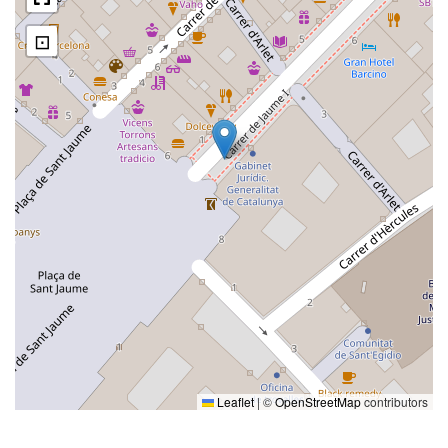
⊡
Leaflet
|
©
OpenStreetMap
contributors