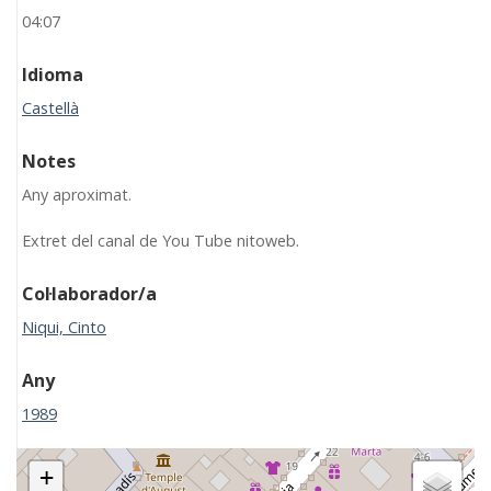
04:07
Idioma
Castellà
Notes
Any aproximat.
Extret del canal de You Tube nitoweb.
Col·laborador/a
Niqui, Cinto
Any
1989
+