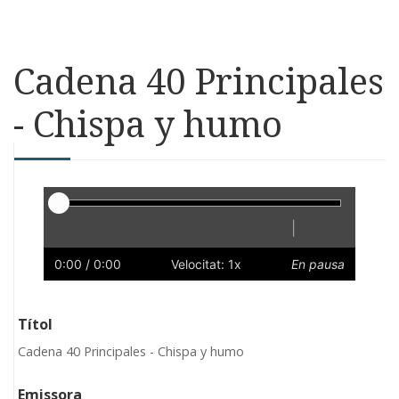
Cadena 40 Principales
- Chispa y humo
Reproductor
|
Reprodueix
Reinicia
Endarrere
Endavant
Ràpid
Lent
Preferències
Volum
0:00
/ 0:00
Velocitat: 1x
En pausa
Títol
Cadena 40 Principales - Chispa y humo
Emissora