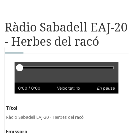
Ràdio Sabadell EAJ-20
- Herbes del racó
Reproductor
|
Reprodueix
Reinicia
Endarrere
Endavant
Ràpid
Lent
Preferències
Volum
0:00
/ 0:00
Velocitat: 1x
En pausa
Títol
Ràdio Sabadell EAJ-20 - Herbes del racó
Emissora