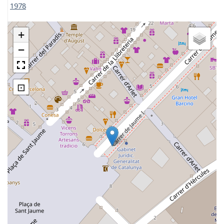
1978
+
−
⊡