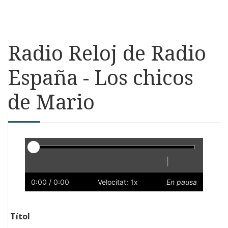
Radio Reloj de Radio
España - Los chicos
de Mario
Reproductor
|
Reprodueix
Reinicia
Endarrere
Endavant
Ràpid
Lent
Preferències
Volum
0:00
/ 0:00
Velocitat: 1x
En pausa
Títol