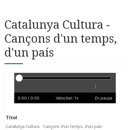
Catalunya Cultura -
Cançons d'un temps,
d'un país
Reproductor
|
Reprodueix
Reinicia
Endarrere
Endavant
Ràpid
Lent
Preferències
Volum
0:00
/ 0:00
Velocitat: 1x
En pausa
Títol
Catalunya Cultura - Cançons d'un temps, d'un país