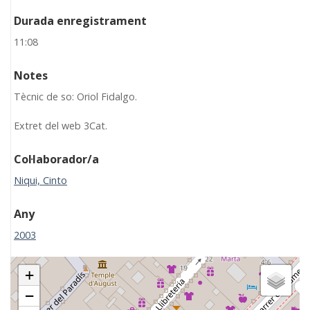
Durada enregistrament
11:08
Notes
Tècnic de so: Oriol Fidalgo.
Extret del web 3Cat.
Col·laborador/a
Niqui, Cinto
Any
2003
+
−