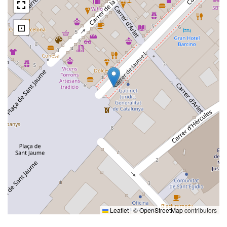
⊡
Leaflet
|
©
OpenStreetMap
contributors