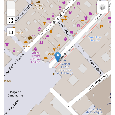
+
−
⊡