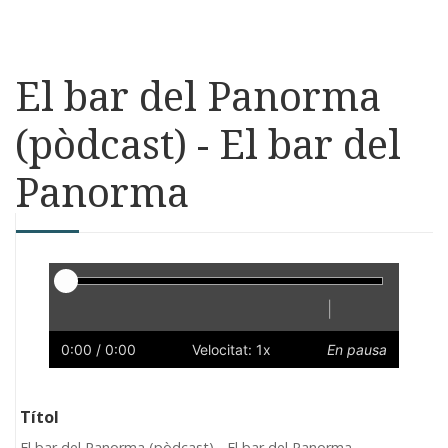
El bar del Panorma
(pòdcast) - El bar del
Panorma
Reproductor
|
Reprodueix
Reinicia
Endarrere
Endavant
Ràpid
Lent
Preferències
Volum
0:00
/ 0:00
Velocitat: 1x
En pausa
Títol
El bar del Panorma (pòdcast) - El bar del Panorma