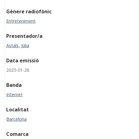
Gènere radiofònic
Entreteniment
Presentador/a
Astals, Júlia
Data emissió
2025-01-26
Banda
Internet
Localitat
Barcelona
Comarca