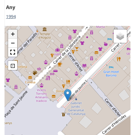
Any
1994
+
−
⊡