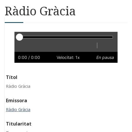
Ràdio Gràcia
Reproductor
|
Reprodueix
Reinicia
Endarrere
Endavant
Ràpid
Lent
Preferències
Volum
0:00
/ 0:00
Velocitat: 1x
En pausa
Títol
Ràdio Gràcia
Emissora
Ràdio Gràcia
Titularitat