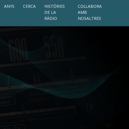
ANYS
CERCA
HISTÒRIES
COL·LABORA
DE LA
AMB
RÀDIO
NOSALTRES