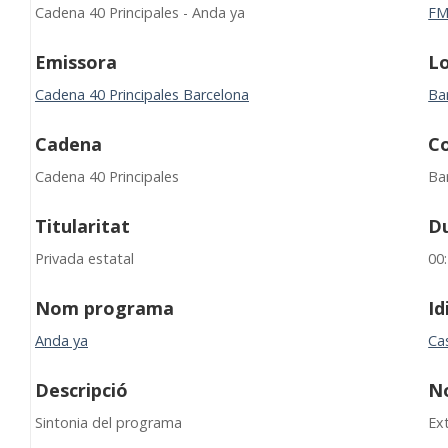
Cadena 40 Principales - Anda ya
F
Emissora
Lo
Cadena 40 Principales Barcelona
Ba
Cadena
C
Cadena 40 Principales
Ba
Titularitat
D
Privada estatal
00
Nom programa
I
Anda ya
Cas
Descripció
N
Sintonia del programa
Ex