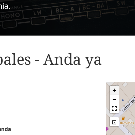
nia.
ales - Anda ya
+
−
⊡
anda