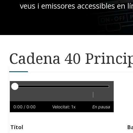
veus i emissores accessibles en lí
Cadena 40 Princip
Reproductor
|
Reprodueix
Reinicia
Endarrere
Endavant
Ràpid
Lent
Preferències
Volum
0:00
/ 0:00
Velocitat: 1x
En pausa
Títol
B