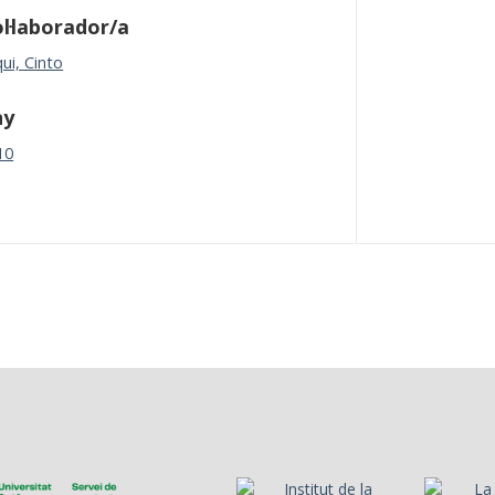
l·laborador/a
ui, Cinto
ny
10