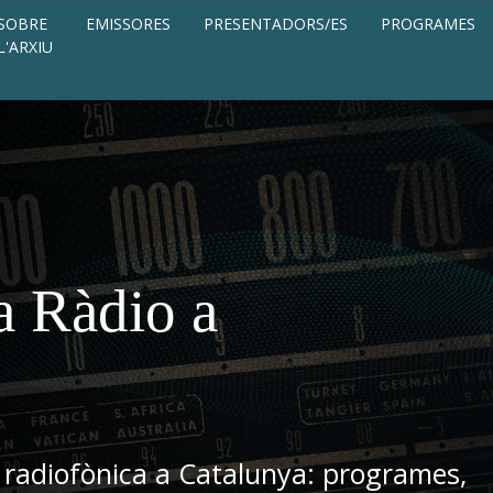
SOBRE
EMISSORES
PRESENTADORS/ES
PROGRAMES
L'ARXIU
a Ràdio a
 radiofònica a Catalunya: programes,