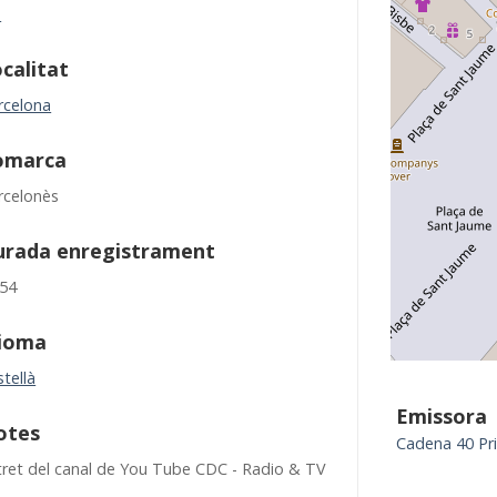
M
calitat
rcelona
omarca
rcelonès
urada enregistrament
:54
dioma
tellà
Emissora
otes
Cadena 40 Pri
tret del canal de You Tube CDC - Radio & TV