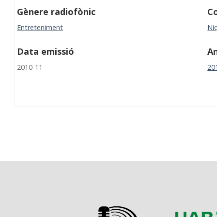
Gènere radiofònic
Co
Entreteniment
Niq
Data emissió
A
2010-11
20