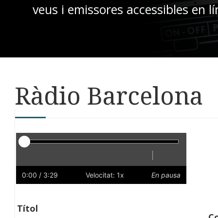
veus i emissores accessibles en lí
Ràdio Barcelona
Reproductor
|
Reprodueix
Reinicia
Endarrere
Endavant
Ràpid
Lent
Preferències
Volum
0:00
/ 3:29
Velocitat: 1x
En pausa
Títol
C