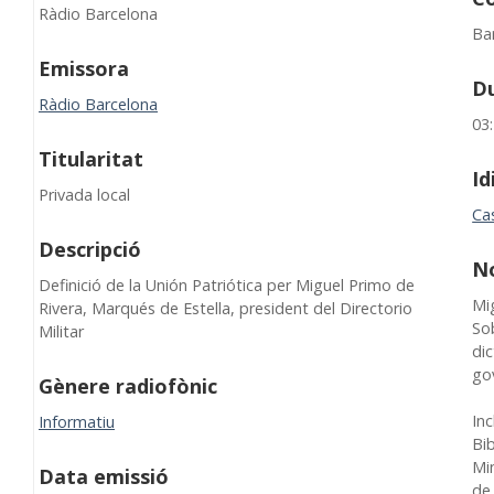
Ràdio Barcelona
Ba
Emissora
D
Ràdio Barcelona
03
Titularitat
I
Privada local
Cas
Descripció
N
Definició de la Unión Patriótica per Miguel Primo de
Mig
Rivera, Marqués de Estella, president del Directorio
So
Militar
di
Gènere radiofònic
In
Informatiu
Bib
Min
Data emissió
de 