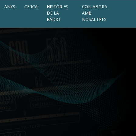
ANYS
CERCA
HISTÒRIES
COL·LABORA
DE LA
AMB
RÀDIO
NOSALTRES