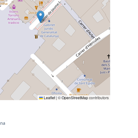
Leaflet
|
©
OpenStreetMap
contributors
ona