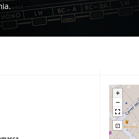
nia.
+
−
⊡
omarca