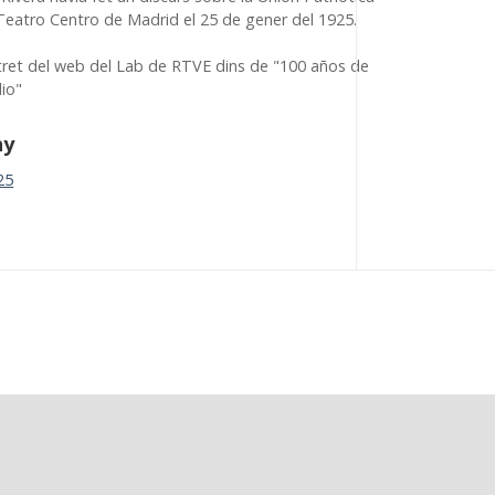
 Teatro Centro de Madrid el 25 de gener del 1925.
tret del web del Lab de RTVE dins de "100 años de
dio"
ny
25