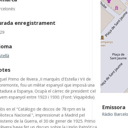
rcelonès
urada enregistrament
:29
dioma
tellà
otes
uel Primo de Rivera ,II marquès d'Estella i VII de
bremonte, fou un militar espanyol que imposà una
ctadura a Espanya. Ocupà el càrrec de president del
govern espanyol entre 1923 i 1930. (Font: Viquipèdia)
Emissora
clòs en el "Catálogo de discos de 78 rpm en la
Ràdio Barcel
lioteca Nacional.", impressionat a Madrid pel
isterio de la Guerra, el 30 de gener de 1925. Primo
Rivera havia fet un discurs sobre la Unión Patriótica