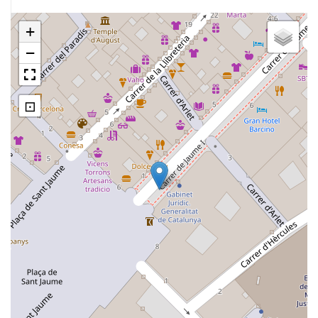
+
−
⊡