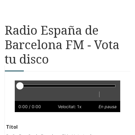
Radio España de
Barcelona FM - Vota
tu disco
Reproductor
|
Reprodueix
Reinicia
Endarrere
Endavant
Ràpid
Lent
Preferències
Volum
0:00
/ 0:00
Velocitat: 1x
En pausa
Títol