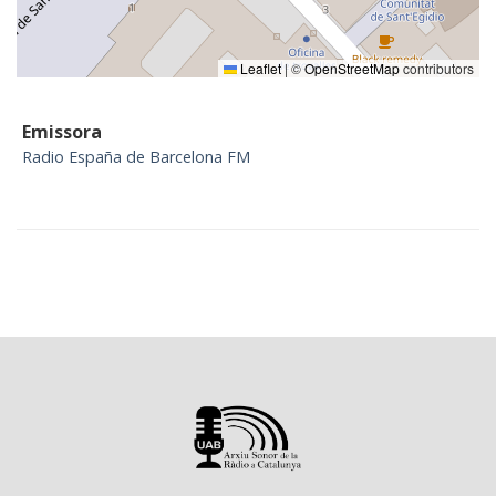
Leaflet
|
©
OpenStreetMap
contributors
Emissora
Radio España de Barcelona FM