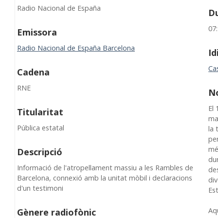
Radio Nacional de España
D
07
Emissora
Radio Nacional de España Barcelona
I
Cas
Cadena
RNE
N
El
Titularitat
mas
Pública estatal
la 
per
mé
Descripció
dur
Informació de l'atropellament massiu a les Rambles de
des
Barcelona, connexió amb la unitat mòbil i declaracions
div
d'un testimoni
Est
Aq
Gènere radiofònic