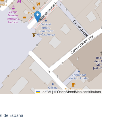
Leaflet
|
©
OpenStreetMap
contributors
al de España