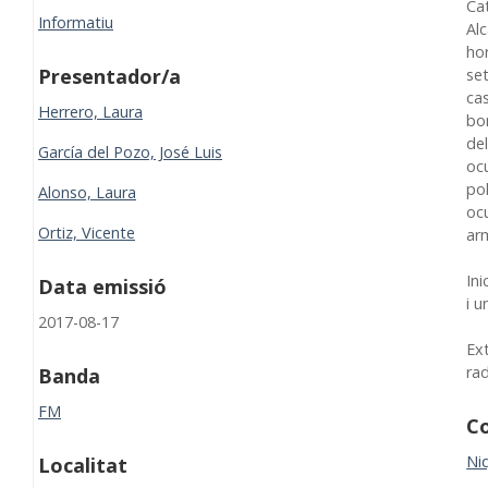
Ca
Informatiu
Alc
ho
Presentador/a
se
ca
Herrero, Laura
bo
de
García del Pozo, José Luis
ocu
pol
Alonso, Laura
ocu
Ortiz, Vicente
ar
Ini
Data emissió
i u
2017-08-17
Ex
ra
Banda
FM
Co
Niq
Localitat