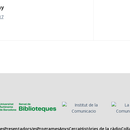
ny
17
es
Presentadors/es
Programes
Anys
Cerca
Històries de la ràdio
Col·