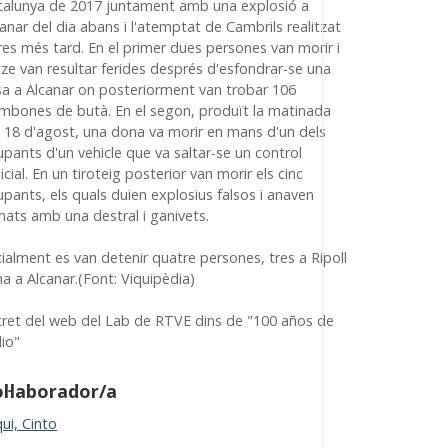
talunya de 2017 juntament amb una explosió a
anar del dia abans i l'atemptat de Cambrils realitzat
res més tard. En el primer dues persones van morir i
tze van resultar ferides després d'esfondrar-se una
sa a Alcanar on posteriorment van trobar 106
mbones de butà. En el segon, produït la matinada
l 18 d'agost, una dona va morir en mans d'un dels
pants d'un vehicle que va saltar-se un control
icial. En un tiroteig posterior van morir els cinc
pants, els quals duien explosius falsos i anaven
mats amb una destral i ganivets.
cialment es van detenir quatre persones, tres a Ripoll
na a Alcanar.(Font: Viquipèdia)
tret del web del Lab de RTVE dins de "100 años de
dio"
l·laborador/a
ui, Cinto