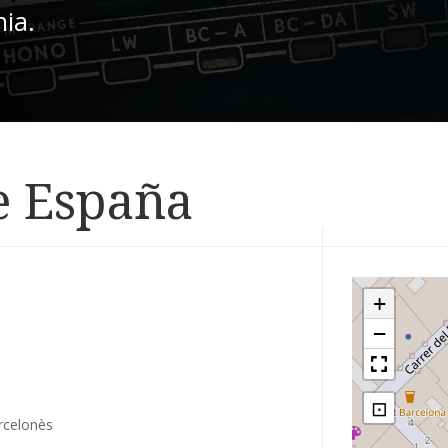
nia.
e España
+
−
⊡
rcelonès