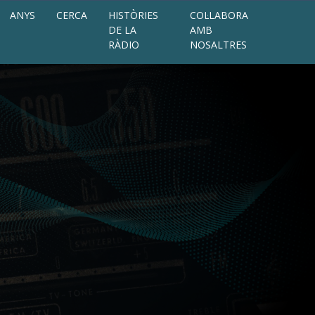
ANYS
CERCA
HISTÒRIES
COL·LABORA
DE LA
AMB
RÀDIO
NOSALTRES