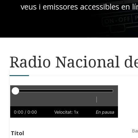
veus i emissores accessibles en lí
Radio Nacional d
Reproductor
|
Reprodueix
Reinicia
Endarrere
Endavant
Ràpid
Lent
Preferències
Volum
0:00
/ 0:00
Velocitat: 1x
En pausa
Ba
Títol