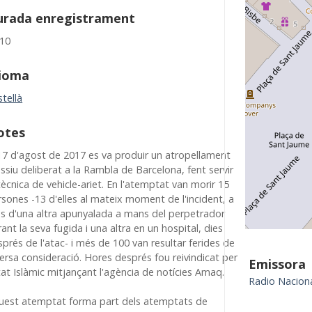
urada enregistrament
:10
dioma
tellà
otes
 17 d'agost de 2017 es va produir un atropellament
siu deliberat a la Rambla de Barcelona, fent servir
tècnica de vehicle-ariet. En l'atemptat van morir 15
sones -13 d'elles al mateix moment de l'incident, a
s d'una altra apunyalada a mans del perpetrador
ant la seva fugida i una altra en un hospital, dies
prés de l'atac- i més de 100 van resultar ferides de
ersa consideració. Hores després fou reivindicat per
Emissora
at Islàmic mitjançant l'agència de notícies Amaq.
Radio Nacion
uest atemptat forma part dels atemptats de