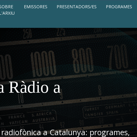
SOBRE
EMISSORES
PRESENTADORS/ES
PROGRAMES
L'ARXIU
a Ràdio a
 radiofònica a Catalunya: programes,