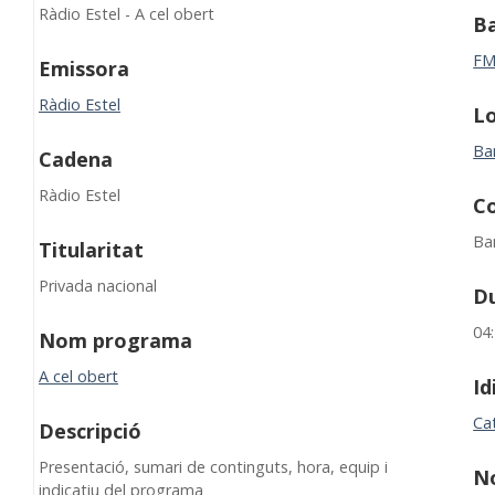
Ràdio Estel - A cel obert
B
F
Emissora
Ràdio Estel
Lo
Ba
Cadena
Ràdio Estel
C
Ba
Titularitat
Privada nacional
D
04
Nom programa
A cel obert
I
Ca
Descripció
Presentació, sumari de continguts, hora, equip i
N
indicatiu del programa