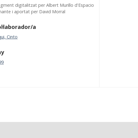
gment digitalitzat per Albert Murillo d'Espacio
nante i aportat per David Morral
l·laborador/a
ui, Cinto
ny
99