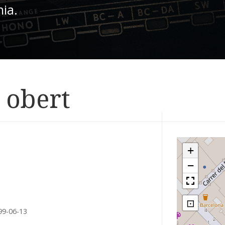
nia.
l obert
+
−
⊡
99-06-13