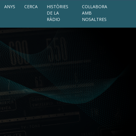
ANYS
CERCA
HISTÒRIES
COL·LABORA
DE LA
AMB
RÀDIO
NOSALTRES