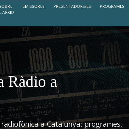
SOBRE
EMISSORES
PRESENTADORS/ES
PROGRAMES
L'ARXIU
a Ràdio a
 radiofònica a Catalunya: programes,