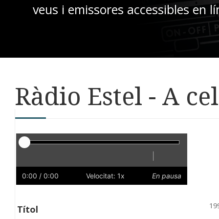
veus i emissores accessibles en lí
Ràdio Estel - A ce
Reproductor
|
Reprodueix
Reinicia
Endarrere
Endavant
Ràpid
Lent
Preferències
Volum
0:00
/ 0:00
Velocitat: 1x
En pausa
19
Títol