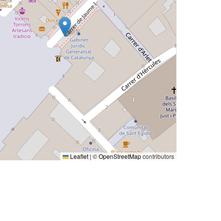
Leaflet
|
©
OpenStreetMap
contributors