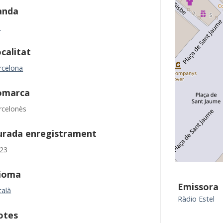
anda
M
calitat
rcelona
omarca
rcelonès
urada enregistrament
:23
dioma
Emissora
talà
Ràdio Estel
otes