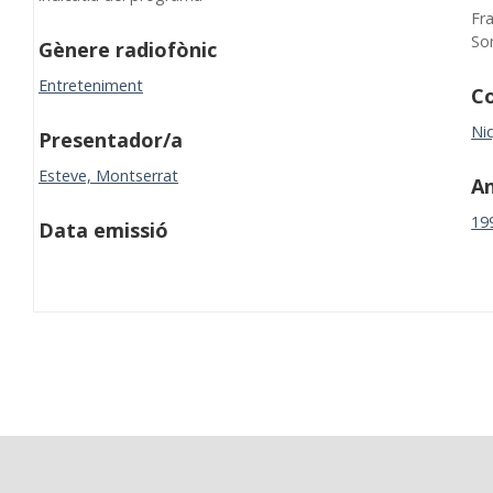
Fra
So
Gènere radiofònic
Entreteniment
Co
Niq
Presentador/a
Esteve, Montserrat
A
19
Data emissió