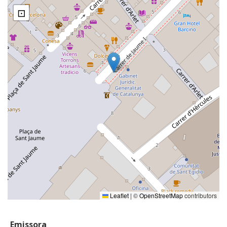
⊡
Leaflet
|
©
OpenStreetMap
contributors
Emissora