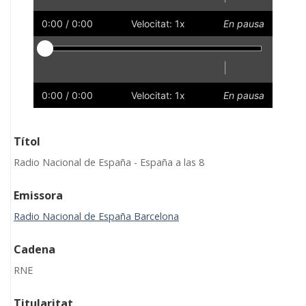
Reprodueix
Reinicia
Endarrere
Endavant
Ràpid
Lent
Preferències
Volum
0:00
/ 0:00
Velocitat: 1x
En pausa
Reproductor
|
Reprodueix
Reinicia
Endarrere
Endavant
Ràpid
Lent
Preferències
Volum
0:00
/ 0:00
Velocitat: 1x
En pausa
Títol
Radio Nacional de España - España a las 8
Emissora
Radio Nacional de España Barcelona
Cadena
RNE
Titularitat