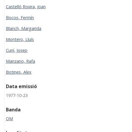
Castelló Rovira, Joan
Bocos, Fermín
Blanch, Margarida
Montero, Lluís
Cuní, Josep
Manzano, Rafa
Botines, Alex
Data emissió
1977-10-23
Banda
OM