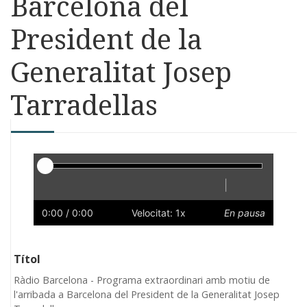
Barcelona del
President de la
Generalitat Josep
Tarradellas
Reproductor
|
Reprodueix
Reinicia
Endarrere
Endavant
Ràpid
Lent
Preferències
Volum
0:00
/ 0:00
Velocitat: 1x
En pausa
Títol
Ràdio Barcelona - Programa extraordinari amb motiu de
l'arribada a Barcelona del President de la Generalitat Josep