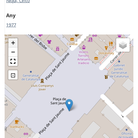
Niqui, Cinto
Any
1977
+
−
⊡