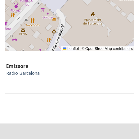
Leaflet
|
©
OpenStreetMap
contributors
Emissora
Ràdio Barcelona