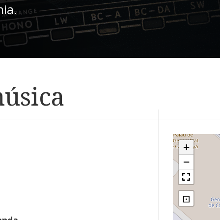
nia.
música
+
−
⊡