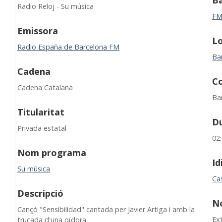
B
Radio Reloj - Su música
F
Emissora
Lo
Radio España de Barcelona FM
Ba
Cadena
C
Cadena Catalana
Ba
Titularitat
D
Privada estatal
02
Nom programa
I
Su música
Cas
Descripció
N
Cançó "Sensibilidad" cantada per Javier Artiga i amb la
Ext
trucada d'una oïdora