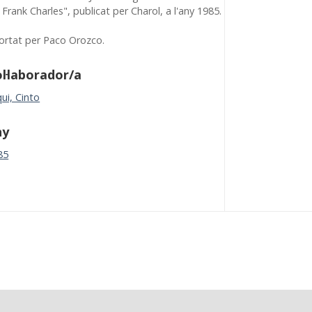
Frank Charles", publicat per Charol, a l'any 1985.
ortat per Paco Orozco.
l·laborador/a
ui, Cinto
ny
85