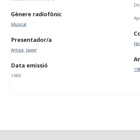
De 
Gènere radiofònic
Ap
Musical
Co
Presentador/a
Niq
Artiga, Javier
A
Data emissió
19
1985