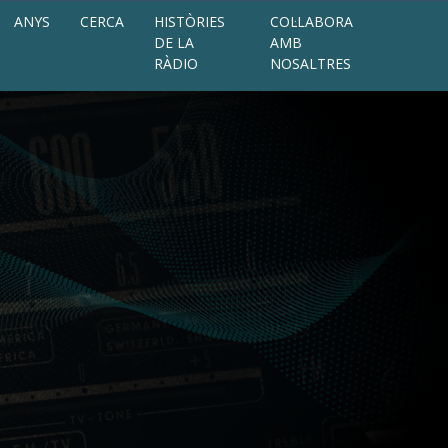
ANYS
CERCA
HISTÒRIES
COL·LABORA
DE LA
AMB
RÀDIO
NOSALTRES