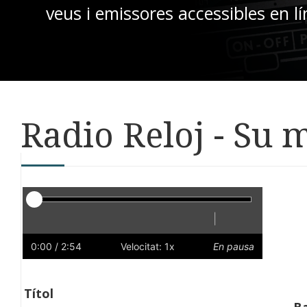
veus i emissores accessibles en lí
Radio Reloj - Su 
Reproductor
|
Reprodueix
Reinicia
Endarrere
Endavant
Ràpid
Lent
Preferències
Volum
0:00
/ 2:54
Velocitat: 1x
En pausa
Títol