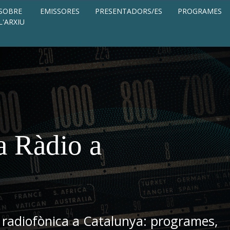
SOBRE
EMISSORES
PRESENTADORS/ES
PROGRAMES
L'ARXIU
a Ràdio a
 radiofònica a Catalunya: programes,