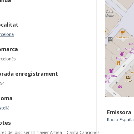
anda
M
calitat
rcelona
omarca
rcelonès
urada enregistrament
:54
dioma
tellà
Emissora
Radio España
otes
ret del disc senzill "Javier Artiga – Canta Canciones