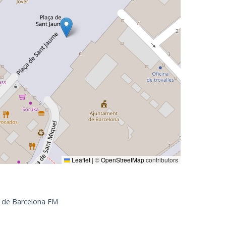
Leaflet
|
©
OpenStreetMap
contributors
 de Barcelona FM