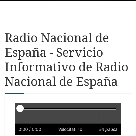
Radio Nacional de
España - Servicio
Informativo de Radio
Nacional de España
Reproductor
|
Reprodueix
Reinicia
Endarrere
Endavant
Ràpid
Lent
Preferències
Volum
0:00
/ 0:00
Velocitat: 1x
En pausa