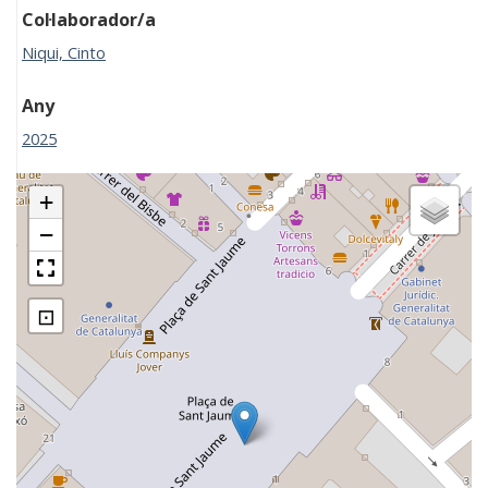
Col·laborador/a
Niqui, Cinto
Any
2025
+
−
⊡