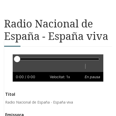
Radio Nacional de
España - España viva
Reproductor
|
Reprodueix
Reinicia
Endarrere
Endavant
Ràpid
Lent
Preferències
Volum
0:00
/ 0:00
Velocitat: 1x
En pausa
Títol
Radio Nacional de España - España viva
Emissora