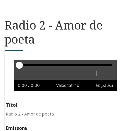
Radio 2 - Amor de
poeta
Reproductor
|
Reprodueix
Reinicia
Endarrere
Endavant
Ràpid
Lent
Preferències
Volum
0:00
/ 0:00
Velocitat: 1x
En pausa
Títol
Radio 2 - Amor de poeta
Emissora