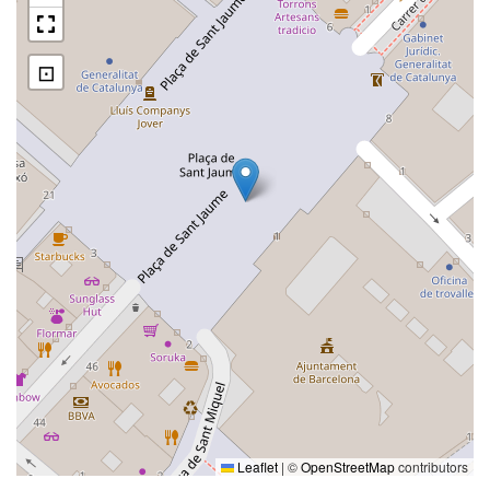
⊡
Leaflet
|
©
OpenStreetMap
contributors