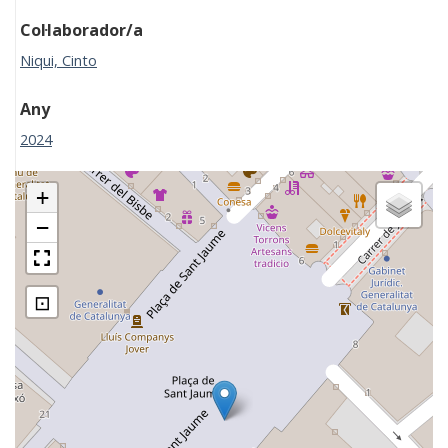
Col·laborador/a
Niqui, Cinto
Any
2024
+
−
⊡