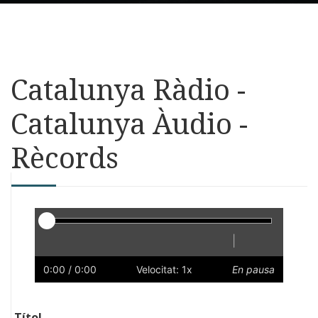
Catalunya Ràdio -
Catalunya Àudio -
Rècords
Reproductor
|
Reprodueix
Reinicia
Endarrere
Endavant
Ràpid
Lent
Preferències
Volum
0:00
/ 0:00
Velocitat: 1x
En pausa
Títol