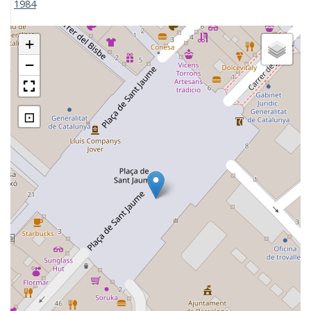
1984
+
−
⊡