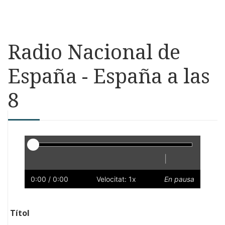
Radio Nacional de
España - España a las
8
Reproductor
|
Reprodueix
Reinicia
Endarrere
Endavant
Ràpid
Lent
Preferències
Volum
0:00
/ 0:00
Velocitat: 1x
En pausa
Títol